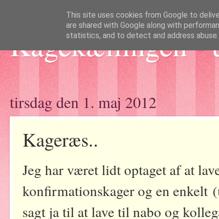
This site uses cookies from Google to deliver
are shared with Google along with performan
Kagekællingen - 
statistics, and to detect and address abuse.
tirsdag den 1. maj 2012
Kageræs..
Jeg har været lidt optaget af at lav
konfirmationskager og en enkelt (u
sagt ja til at lave til nabo og koll