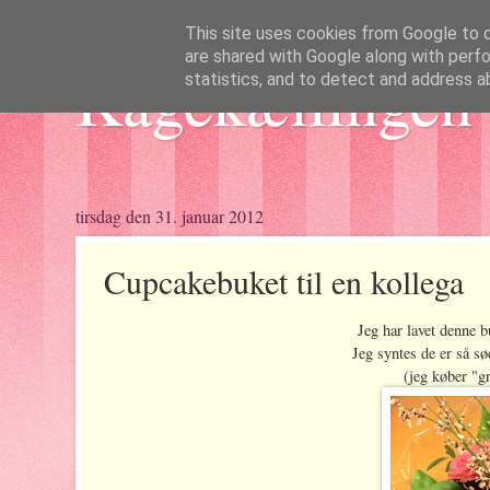
This site uses cookies from Google to de
are shared with Google along with perfo
Kagekællingen 
statistics, and to detect and address a
tirsdag den 31. januar 2012
Cupcakebuket til en kollega
Jeg har lavet denne b
Jeg syntes de er så s
(jeg køber "g