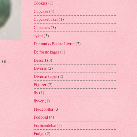
Cookies
(1)
Cupcake
(4)
Cupcakebuket
(1)
Cupcakes
(3)
cykel
(3)
Danmarks Bedste Livret
(2)
De første kager
(1)
Dessert
(3)
 Gi...
Diverse
(2)
Diverse kager
(2)
Figurer
(2)
fly
(1)
flyver
(1)
Flødeboller
(3)
Fodbold
(4)
Forberedelse
(1)
Fudge
(2)