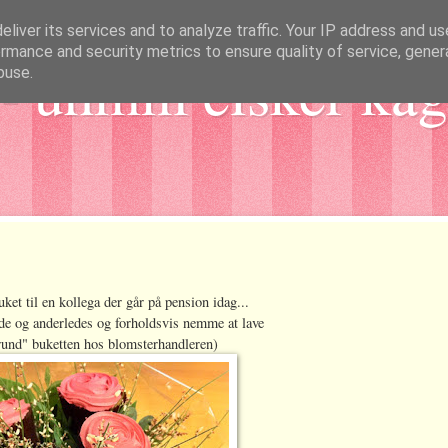
liver its services and to analyze traffic. Your IP address and u
rmance and security metrics to ensure quality of service, gene
- uhmm elsker kag
buse.
uket til en kollega der går på pension idag...
øde og anderledes og forholdsvis nemme at lave
rund" buketten hos blomsterhandleren)