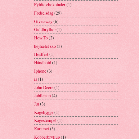
Fyldte chokolader
(1)
Fødselsdag
(29)
Give away
(6)
Guldbryllup
(1)
How To
(2)
højhælet sko
(3)
Høstfest
(1)
Håndbold
(1)
Iphone
(3)
is
(1)
John Deere
(1)
Jubilæum
(4)
Jul
(3)
Kagehygge
(1)
Kagestempel
(1)
Karamel
(3)
Kobberbryllup
(1)