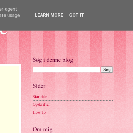
ser-agent
rate usage
LEARN MORE
GOT IT
e
Søg i denne blog
Sider
Startside
Opskrifter
How To
Om mig