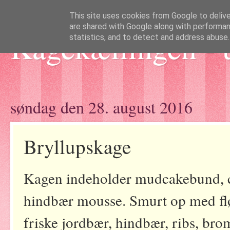
This site uses cookies from Google to deliver
are shared with Google along with performan
Kagekællingen - 
statistics, and to detect and address abuse.
søndag den 28. august 2016
Bryllupskage
Kagen indeholder mudcakebund, c
hindbær mousse. Smurt op med flø
friske jordbær, hindbær, ribs, br