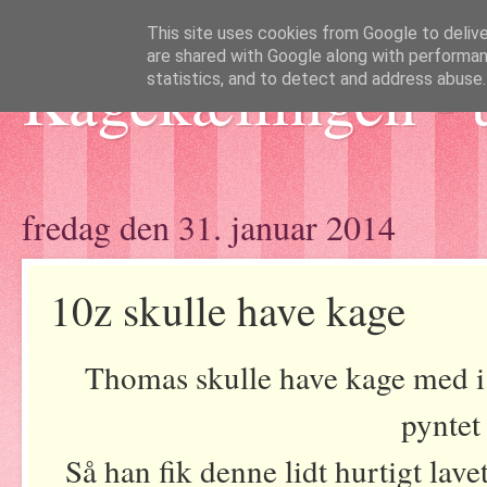
This site uses cookies from Google to deliver
are shared with Google along with performan
Kagekællingen - 
statistics, and to detect and address abuse.
fredag den 31. januar 2014
10z skulle have kage
Thomas skulle have kage med i 
pyntet
Så han fik denne lidt hurtigt la