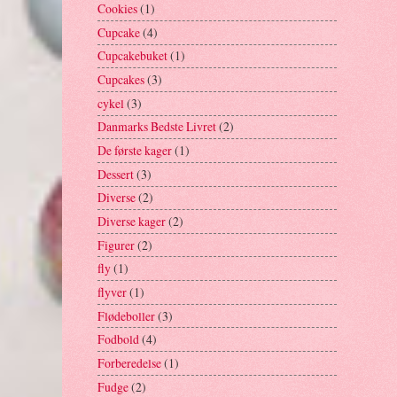
Cookies
(1)
Cupcake
(4)
Cupcakebuket
(1)
Cupcakes
(3)
cykel
(3)
Danmarks Bedste Livret
(2)
De første kager
(1)
Dessert
(3)
Diverse
(2)
Diverse kager
(2)
Figurer
(2)
fly
(1)
flyver
(1)
Flødeboller
(3)
Fodbold
(4)
Forberedelse
(1)
Fudge
(2)