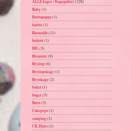
ALLE kager / Kagegalleri
(128)
Baby
(1)
Barbapappa
(1)
barbie
(1)
Barnedåb
(11)
betjent
(1)
BIL
(3)
Blomster
(9)
Bryllup
(6)
Bryllupskage
(1)
Brystkage
(2)
buket
(1)
bøger
(3)
Børn
(3)
Cakepops
(1)
camping
(2)
CK Djurs
(1)