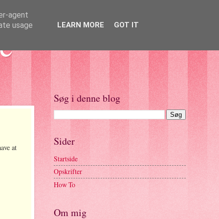
ser-agent
rate usage
LEARN MORE
GOT IT
e
Søg i denne blog
Sider
ave at
Startside
Opskrifter
How To
Om mig