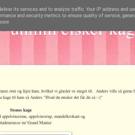
liver its services and to analyze traffic. Your IP address and u
rmance and security metrics to ensure quality of service, gene
- uhmm elsker kag
buse.
enere over og fejre ham, hvilket vi glæder os meget til. Anders ville så gerne h
ta kage til ham så Anders "Hvad du ønsker det får du så :-)"
Stones kage
appelsincreme, appelsinsirup, mandelkrokant og
olademousse m/ Grand Manier