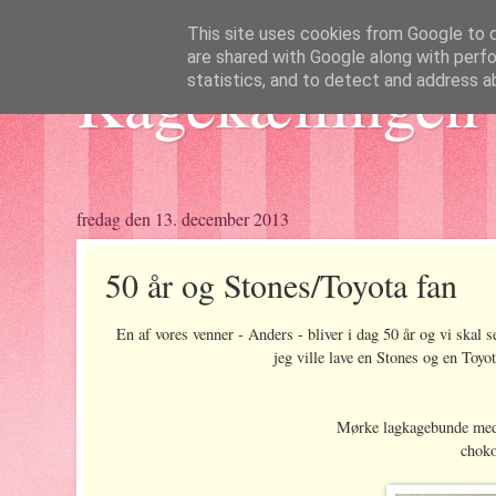
This site uses cookies from Google to de
are shared with Google along with perfo
Kagekællingen 
statistics, and to detect and address a
fredag den 13. december 2013
50 år og Stones/Toyota fan
En af vores venner - Anders - bliver i dag 50 år og vi skal s
jeg ville lave en Stones og en Toyo
Mørke lagkagebunde med 
chok