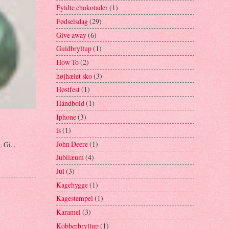
Fyldte chokolader
(1)
Fødselsdag
(29)
Give away
(6)
Guldbryllup
(1)
How To
(2)
højhælet sko
(3)
Høstfest
(1)
Håndbold
(1)
Iphone
(3)
is
(1)
John Deere
(1)
 Gi...
Jubilæum
(4)
Jul
(3)
Kagehygge
(1)
Kagestempel
(1)
Karamel
(3)
Kobberbryllup
(1)