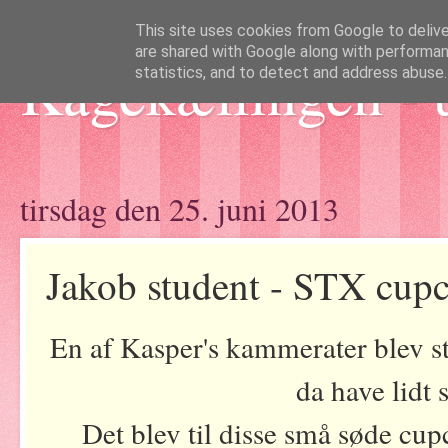
This site uses cookies from Google to deliver
are shared with Google along with performan
Kagekællingen - 
statistics, and to detect and address abuse.
tirsdag den 25. juni 2013
Jakob student - STX cup
En af Kasper's kammerater blev s
da have lidt 
Det blev til disse små søde cu