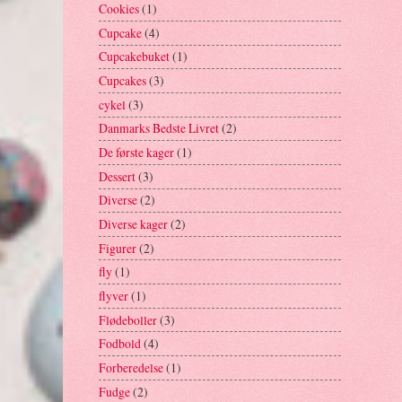
Cookies
(1)
Cupcake
(4)
Cupcakebuket
(1)
Cupcakes
(3)
cykel
(3)
Danmarks Bedste Livret
(2)
De første kager
(1)
Dessert
(3)
Diverse
(2)
Diverse kager
(2)
Figurer
(2)
fly
(1)
flyver
(1)
Flødeboller
(3)
Fodbold
(4)
Forberedelse
(1)
Fudge
(2)