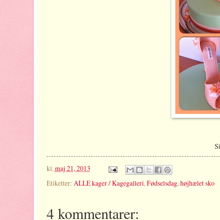
S
kl.
maj 21, 2013
Etiketter:
ALLE kager / Kagegalleri
,
Fødselsdag
,
højhælet sko
4 kommentarer: