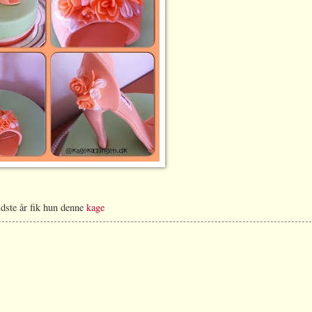
idste år fik hun denne
kage