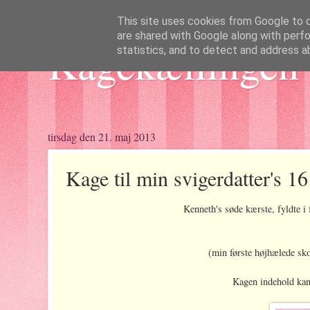
This site uses cookies from Google to de
are shared with Google along with perfo
Kagekællingen 
statistics, and to detect and address a
tirsdag den 21. maj 2013
Kage til min svigerdatter's 16
Kenneth's søde kærste, fyldte i 
(min første højhælede sko
Kagen indehold kan