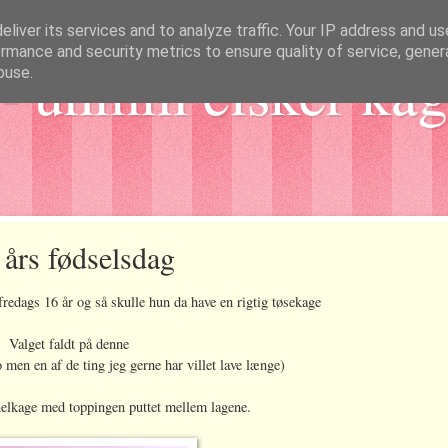
liver its services and to analyze traffic. Your IP address and u
rmance and security metrics to ensure quality of service, gene
- uhmm elsker kag
buse.
 års fødselsdag
fredags 16 år og så skulle hun da have en rigtig tøsekage
Valget faldt på denne
 men en af de ting jeg gerne har villet lave længe)
elkage med toppingen puttet mellem lagene.