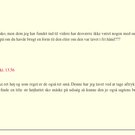
ntsko, men dem jeg har fundet ind til videre har desværre ikke været nogen med sæ
te på om du havde brugt en form til den eller om den var lavet i fri hånd???
 kl. 13.56
e ret høj og som regel er de også ret små. Denne har jeg lavet ved at tage aftryk
inde en lille str højhælet sko måske på udsalg så kunne den jo også sagtens b