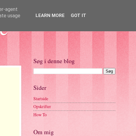
ser-agent
rate usage
LEARN MORE
GOT IT
e
Søg i denne blog
Sider
Startside
Opskrifter
How To
Om mig