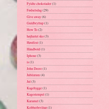
Fyldte chokolader
(1)
Fødselsdag
(29)
Give away
(6)
Guldbryllup
(1)
How To
(2)
højhælet sko
(3)
Høstfest
(1)
Håndbold
(1)
Iphone
(3)
is
(1)
John Deere
(1)
Jubilæum
(4)
Jul
(3)
Kagehygge
(1)
Kagestempel
(1)
Karamel
(3)
Kobberbryllup
(1)