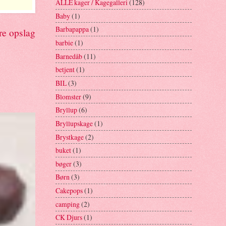
ALLE kager / Kagegalleri
(128)
Baby
(1)
Barbapappa
(1)
re opslag
barbie
(1)
Barnedåb
(11)
betjent
(1)
BIL
(3)
Blomster
(9)
Bryllup
(6)
Bryllupskage
(1)
Brystkage
(2)
buket
(1)
bøger
(3)
Børn
(3)
Cakepops
(1)
camping
(2)
CK Djurs
(1)