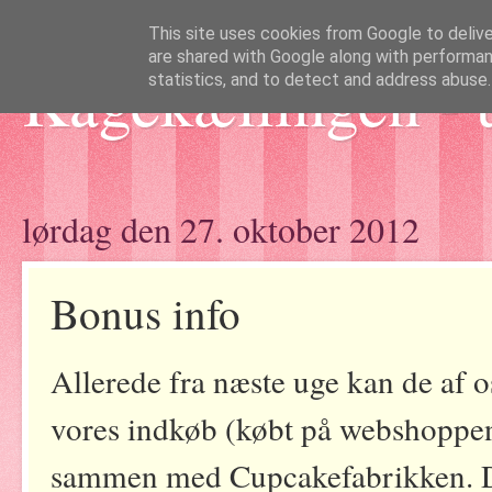
This site uses cookies from Google to deliver
are shared with Google along with performan
Kagekællingen - 
statistics, and to detect and address abuse.
lørdag den 27. oktober 2012
Bonus info
Allerede fra næste uge kan de af o
vores indkøb (købt på webshopp
sammen med Cupcakefabrikken. Dejl